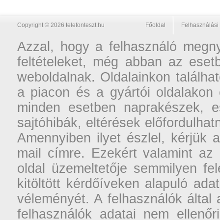
Copyright © 2026 telefonteszt.hu
Főoldal
Felhasználási 
Azzal, hogy a felhasználó megnyi
feltételeket, még abban az esetb
weboldalnak. Oldalainkon találhat
a piacon és a gyártói oldalakon
minden esetben naprakészek, ese
sajtóhibák, eltérések előfordulha
Amennyiben ilyet észlel, kérjük 
mail címre. Ezekért valamint az
oldal üzemeltetője semmilyen fel
kitöltött kérdőíveken alapuló ad
véleményét. A felhasználók által a
felhasználók adatai nem ellenőr