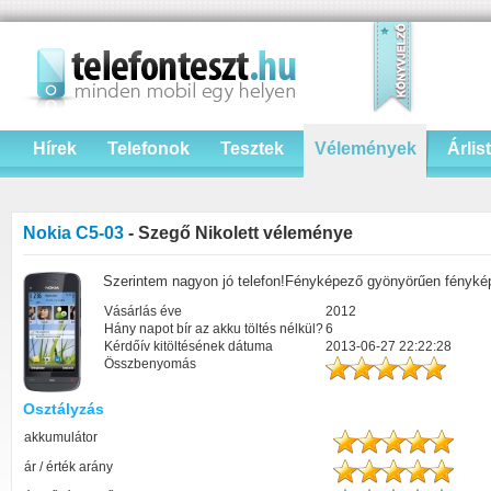
Hírek
Telefonok
Tesztek
Vélemények
Árlis
Nokia C5-03
- Szegő Nikolett véleménye
Szerintem nagyon jó telefon!Fényképező gyönyörűen fényké
Vásárlás éve
2012
Hány napot bír az akku töltés nélkül?
6
Kérdőív kitöltésének dátuma
2013-06-27 22:22:28
Összbenyomás
Osztályzás
akkumulátor
ár / érték arány