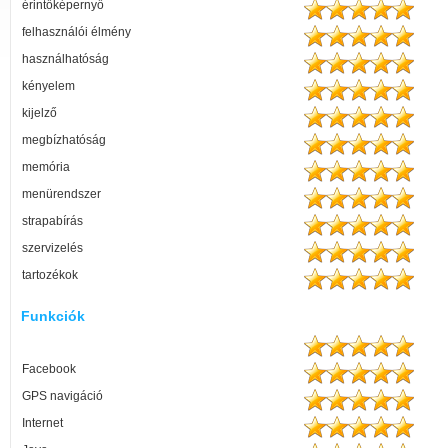
érintőképernyő
felhasználói élmény
használhatóság
kényelem
kijelző
megbízhatóság
memória
menürendszer
strapabírás
szervizelés
tartozékok
Funkciók
Facebook
GPS navigáció
Internet