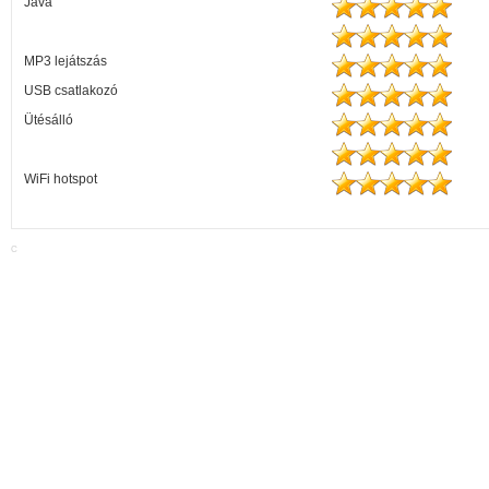
Java
MP3 lejátszás
USB csatlakozó
Ütésálló
WiFi hotspot
C