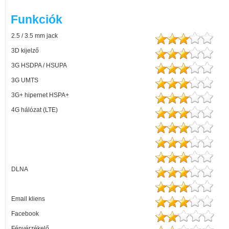
Funkciók
2.5 / 3.5 mm jack
3D kijelző
3G HSDPA / HSUPA
3G UMTS
3G+ hipernet HSPA+
4G hálózat (LTE)
DLNA
Email kliens
Facebook
Fényérzékelő