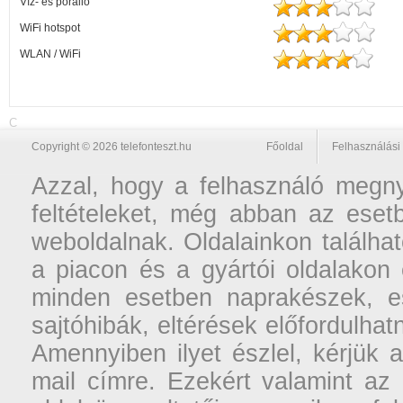
Víz- és porálló
WiFi hotspot
WLAN / WiFi
C
Copyright © 2026 telefonteszt.hu
Főoldal
Felhasználási 
Azzal, hogy a felhasználó megnyi
feltételeket, még abban az esetb
weboldalnak. Oldalainkon találhat
a piacon és a gyártói oldalakon
minden esetben naprakészek, ese
sajtóhibák, eltérések előfordulha
Amennyiben ilyet észlel, kérjük 
mail címre. Ezekért valamint az