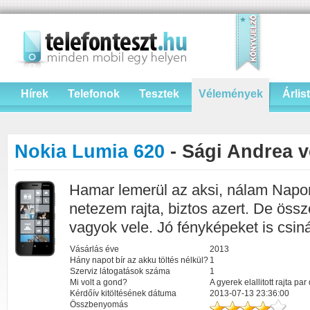
Hírek
Telefonok
Tesztek
Vélemények
Árlis
Nokia Lumia 620
- Sági Andrea 
Hamar lemerül az aksi, nálam Napont
netezem rajta, biztos azert. De öss
vagyok vele. Jó fényképeket is csiná
Vásárlás éve
2013
Hány napot bír az akku töltés nélkül?
1
Szerviz látogatások száma
1
Mi volt a gond?
A gyerek elallitott rajta par
Kérdőív kitöltésének dátuma
2013-07-13 23:36:00
Összbenyomás