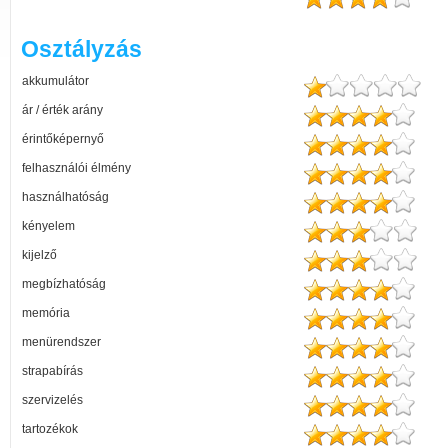
Osztályzás
akkumulátor
ár / érték arány
érintőképernyő
felhasználói élmény
használhatóság
kényelem
kijelző
megbízhatóság
memória
menürendszer
strapabírás
szervizelés
tartozékok