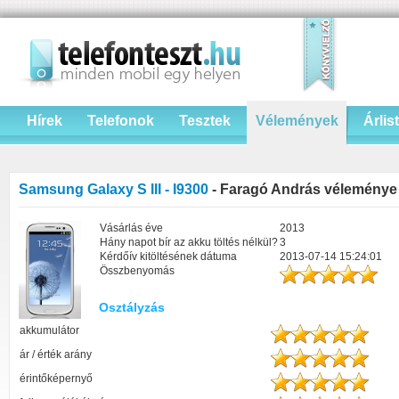
Hírek
Telefonok
Tesztek
Vélemények
Árlis
Samsung Galaxy S III - I9300
- Faragó András véleménye
Vásárlás éve
2013
Hány napot bír az akku töltés nélkül?
3
Kérdőív kitöltésének dátuma
2013-07-14 15:24:01
Összbenyomás
Osztályzás
akkumulátor
ár / érték arány
érintőképernyő