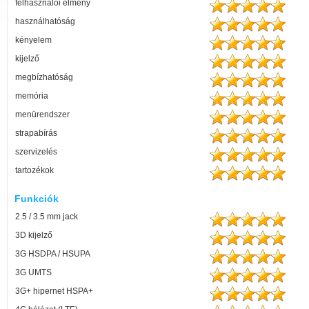
felhasználói élmény
használhatóság
kényelem
kijelző
megbízhatóság
memória
menürendszer
strapabírás
szervizelés
tartozékok
Funkciók
2.5 / 3.5 mm jack
3D kijelző
3G HSDPA / HSUPA
3G UMTS
3G+ hipernet HSPA+