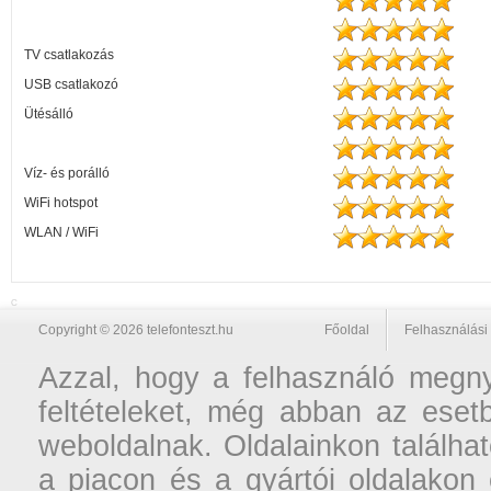
TV csatlakozás
USB csatlakozó
Ütésálló
Víz- és porálló
WiFi hotspot
WLAN / WiFi
C
Copyright © 2026 telefonteszt.hu
Főoldal
Felhasználási 
Azzal, hogy a felhasználó megnyi
feltételeket, még abban az esetb
weboldalnak. Oldalainkon találhat
a piacon és a gyártói oldalakon