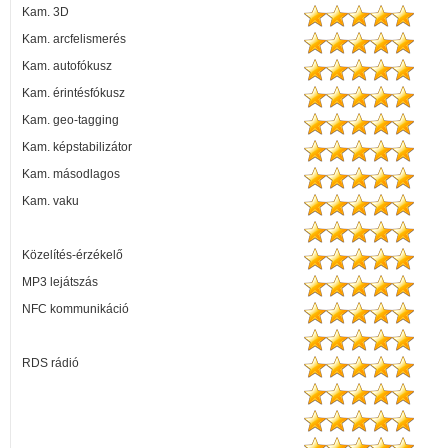
Kam. 3D
Kam. arcfelismerés
Kam. autofókusz
Kam. érintésfókusz
Kam. geo-tagging
Kam. képstabilizátor
Kam. másodlagos
Kam. vaku
Közelítés-érzékelő
MP3 lejátszás
NFC kommunikáció
RDS rádió