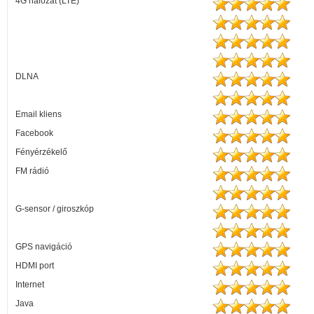
4G hálózat (LTE)
DLNA
Email kliens
Facebook
Fényérzékelő
FM rádió
G-sensor / giroszkóp
GPS navigáció
HDMI port
Internet
Java