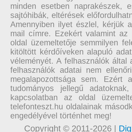
minden esetben naprakészek, ese
sajtóhibák, eltérések előfordulha
Amennyiben ilyet észlel, kérjük 
mail címre. Ezekért valamint az
oldal üzemeltetője semmilyen fel
kitöltött kérdőíveken alapuló ad
véleményét. A felhasználók által a
felhasználók adatai nem ellenőr
megalapozottsága sem. Ezért a
tudományos jellegű adatoknak,
kapcsolatban az oldal üzemelt
telefonteszt.hu oldalainak másodk
engedélyével történhet meg!
Copyright © 2011-2026 |
Dig