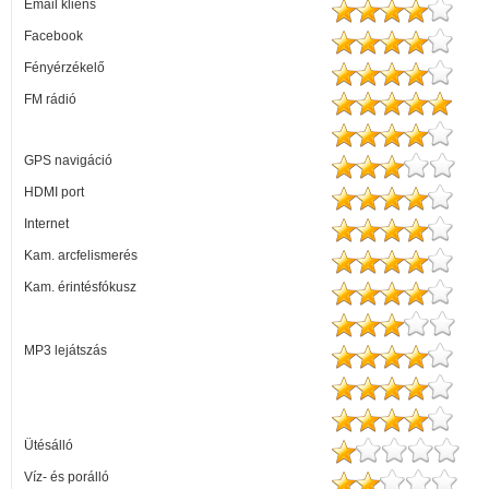
Email kliens
Facebook
Fényérzékelő
FM rádió
GPS navigáció
HDMI port
Internet
Kam. arcfelismerés
Kam. érintésfókusz
MP3 lejátszás
Ütésálló
Víz- és porálló