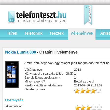
Hírek
Telefonok
Tesztek
Vélemények
Árlis
Nokia Lumia 800
- Csatári Ili véleménye
Amire szüksége van egy átlagot picit meghaladó telefont ha
Vásárlás éve
2013
Hány napot bír az akku töltés nélkül?
1
Szerviz látogatások száma
1
Mi volt a gond?
Betört az üveg!
Kérdőív kitöltésének dátuma
2013-07-16 21:13:09
Összbenyomás
Osztályzás
akkumulátor