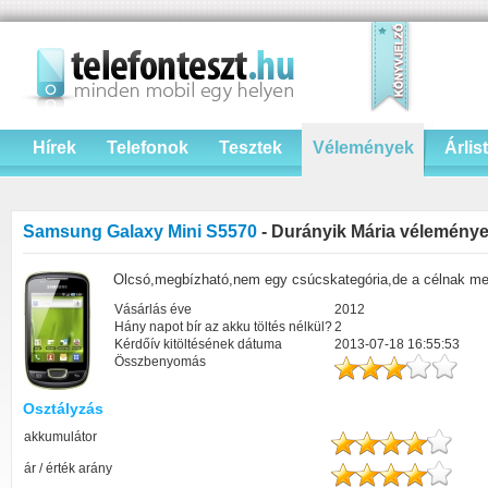
Hírek
Telefonok
Tesztek
Vélemények
Árlis
Samsung Galaxy Mini S5570
- Durányik Mária vélemény
Olcsó,megbízható,nem egy csúcskategória,de a célnak me
Vásárlás éve
2012
Hány napot bír az akku töltés nélkül?
2
Kérdőív kitöltésének dátuma
2013-07-18 16:55:53
Összbenyomás
Osztályzás
akkumulátor
ár / érték arány