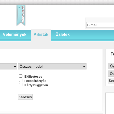
Vélemények
Árlisták
Üzletek
T
Előfizetéses
Feltöltőkártyás
Kártyafüggetlen