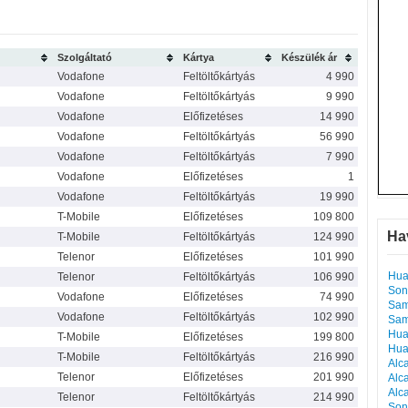
Szolgáltató
Kártya
Készülék ár
Vodafone
Feltöltőkártyás
4 990
Vodafone
Feltöltőkártyás
9 990
Vodafone
Előfizetéses
14 990
Vodafone
Feltöltőkártyás
56 990
Vodafone
Feltöltőkártyás
7 990
Vodafone
Előfizetéses
1
Vodafone
Feltöltőkártyás
19 990
T-Mobile
Előfizetéses
109 800
Ha
T-Mobile
Feltöltőkártyás
124 990
Telenor
Előfizetéses
101 990
Hua
Telenor
Feltöltőkártyás
106 990
Son
Vodafone
Előfizetéses
74 990
Sam
Vodafone
Feltöltőkártyás
102 990
Sam
Hua
T-Mobile
Előfizetéses
199 800
Hua
T-Mobile
Feltöltőkártyás
216 990
Alc
Telenor
Előfizetéses
201 990
Alc
Alc
Telenor
Feltöltőkártyás
214 990
Son