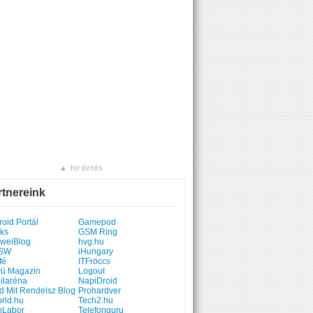
▲ hirdetés
rtnereink
oid Portál
Gamepod
ks
GSM Ring
weiBlog
hvg.hu
SW
iHungary
fé
ITFröccs
yü Magazin
Logout
ilaréna
NapiDroid
d Mit Rendelsz Blog
Prohardver
rld.hu
Tech2.hu
hLabor
Telefonguru