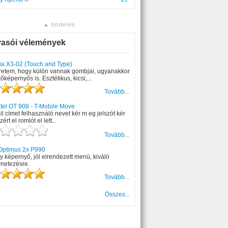
▲ hirdetés
vasói vélemények
ia X3-02 (Touch and Type)
retem, hogy külön vannak gombjai, ugyanakkor
tőképernyős is. Esztétikus, kicsi,...
Tovább...
tel OT 908 - T-Mobile Move
l címet felhasználó nevet kér m eg jelszót kér
zért el romlót el lett...
Tovább...
Optimus 2x P990
 képernyő, jól elrendezett menü, kiváló
rnetezésre.
Tovább...
Összes...