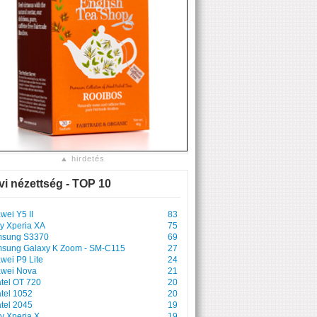
▲ hirdetés
vi nézettség - TOP 10
wei Y5 II
83
y Xperia XA
75
sung S3370
69
sung Galaxy K Zoom - SM-C115
27
wei P9 Lite
24
wei Nova
21
atel OT 720
20
atel 1052
20
atel 2045
19
y Xperia X
19